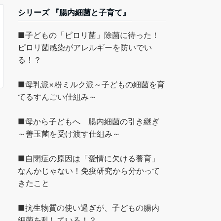
シリーズ 『腸内細菌と子育て』
■子どもの「ピロリ菌」除菌に待った！
ピロリ菌感染がアレルギーを防いでい
る！？
■母乳派×粉ミルク派～子どもの細菌を育
てるすんごい仕組み～
■母から子どもへ 腸内細菌の引き継ぎ
～善玉菌を受け渡す仕組み～
■自閉症の原因は「愛情に欠ける養育」
なんかじゃない！免疫研究から分かって
きたこと
■抗生物質の使い過ぎが、子どもの腸内
細菌を乱している！？