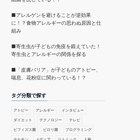
■アレルゲンを避けることが逆効果
に！？食物アレルギーの思わぬ原因と仕
組み
■寄生虫が子どもの免疫を鍛えていた！
寄生虫とアレルギーの関係を探る
■「皮膚バリア」が子どものアトピー、
喘息、花粉症に関わっている！？
タグ分類で探す
アトピー
アレルギー
インタビュー
ダイエット
テクノロジー
テレビ
ビフィズス菌
ピロリ菌
プログラミング
ホルモン
メディア
リトミック
人格