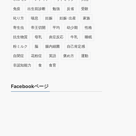
免疫
出生前診断
勉強
反省
受験
叱り方
喘息
妊娠
妊娠･出産
家族
寄生虫
帝王切開
平均
幼少期
性格
抗生物質
母乳
炎症反応
牛乳
睡眠
粉ミルク
脳
腸内細菌
自己肯定感
自閉症
花粉症
英語
褒め方
運動
非認知能力
食
食育
Facebookページ