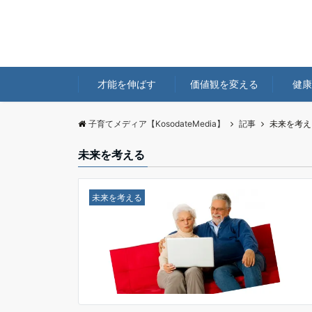
才能を伸ばす
価値観を変える
健康
子育てメディア【KosodateMedia】
記事
未来を考え
未来を考える
未来を考える