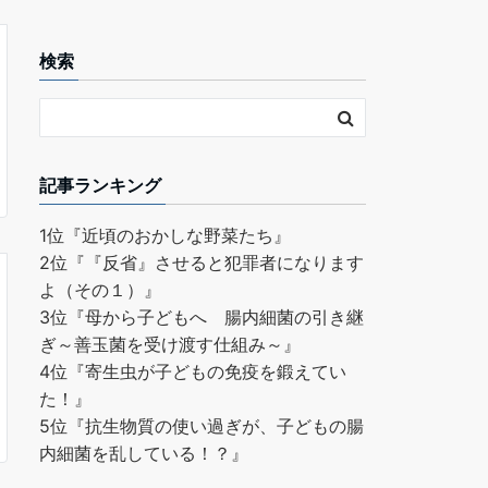
検索
記事ランキング
1位
『近頃のおかしな野菜たち』
2位
『『反省』させると犯罪者になります
よ（その１）』
3位
『母から子どもへ 腸内細菌の引き継
ぎ～善玉菌を受け渡す仕組み～』
4位
『寄生虫が子どもの免疫を鍛えてい
た！』
5位
『抗生物質の使い過ぎが、子どもの腸
内細菌を乱している！？』